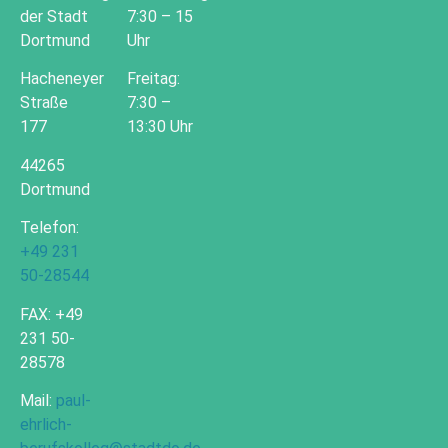
der Stadt
7:30 – 15
Dortmund
Uhr
Hacheneyer
Freitag:
Straße
7:30 –
177
13:30 Uhr
44265
Dortmund
Telefon:
+49 231
50-28544
FAX: +49
231 50-
28578
Mail:
paul-
ehrlich-