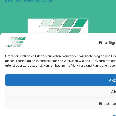
berufskolleg@stadtdo.de
Einwilli
© 2026 Paul-Ehrlich-Berufskolleg
Um dir ein optimales Erlebnis zu bieten, verwenden wir Technologien wie C
diesen Technologien zustimmst, können wir Daten wie das Surfverhalten oder 
erteilst oder zurückziehst, können bestimmte Merkmale und Funktionen beei
Akz
Ab
Einstell
Im