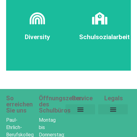
Informationen
Informationen
Diversity
Schulsozialarbeit
So
Öffnungszeiten
Service
Legals
erreichen
des
Sie uns
Schulbüros
Paul-
Montag
Webuntis (Stunden-/Vertretungspläne)
Ehrlich-
bis
Berufskolleg
Donnerstag: