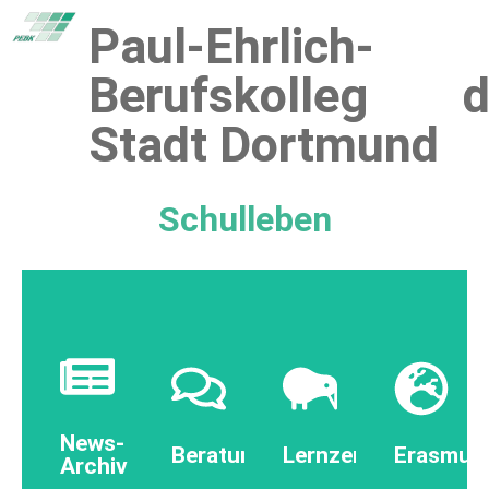
Paul-Ehrlich-
Berufskolleg d
Stadt Dortmund
Schulleben
Informationen
Informationen
Informationen
Informa
News-
Beratung
Lernzentren
Erasmus
Archiv